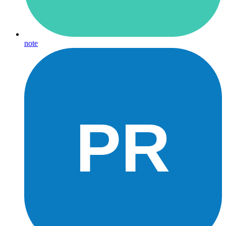
note
PR