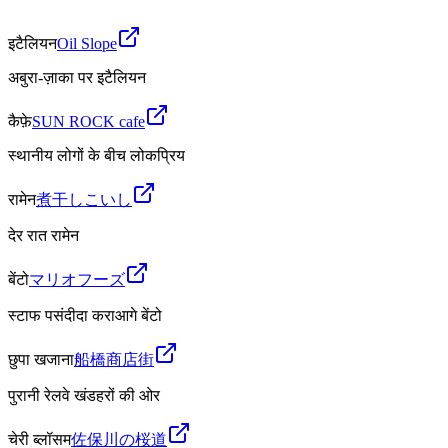
इटैलियन
Oil Slope
अबुरा-ज़ाका पर इटैलियन
कैफ़े
SUN ROCK cafe
स्थानीय लोगों के बीच लोकप्रिय
रामेन
煮干しこいし
देर रात रामेन
बेंटो
マリオフーズ
स्टाफ पसंदीदा कराआगे बेंटो
छुपा खजाना
船橋商店街
पुरानी रेलवे खंडहरों की ओर
चेरी ब्लॉसम
佐保川の桜道