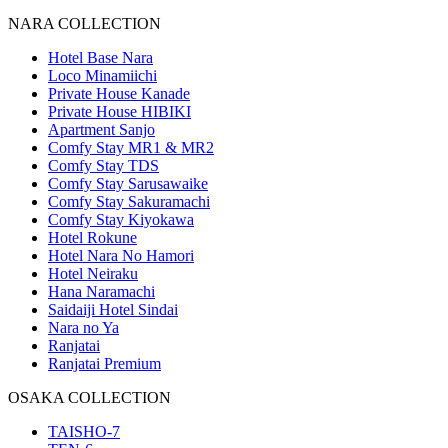
NARA COLLECTION
Hotel Base Nara
Loco Minamiichi
Private House Kanade
Private House HIBIKI
Apartment Sanjo
Comfy Stay MR1 & MR2
Comfy Stay TDS
Comfy Stay Sarusawaike
Comfy Stay Sakuramachi
Comfy Stay Kiyokawa
Hotel Rokune
Hotel Nara No Hamori
Hotel Neiraku
Hana Naramachi
Saidaiji Hotel Sindai
Nara no Ya
Ranjatai
Ranjatai Premium
OSAKA COLLECTION
TAISHO-7