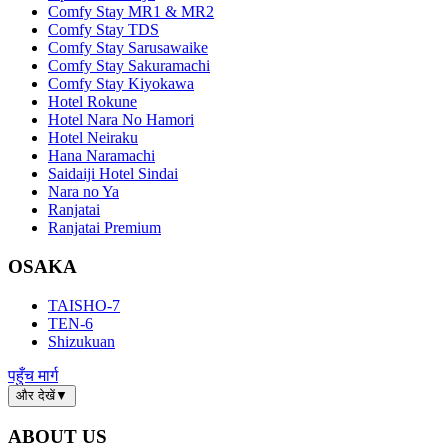
Comfy Stay MR1 & MR2
Comfy Stay TDS
Comfy Stay Sarusawaike
Comfy Stay Sakuramachi
Comfy Stay Kiyokawa
Hotel Rokune
Hotel Nara No Hamori
Hotel Neiraku
Hana Naramachi
Saidaiji Hotel Sindai
Nara no Ya
Ranjatai
Ranjatai Premium
OSAKA
TAISHO-7
TEN-6
Shizukuan
पहुँच मार्ग
और देखें
▼
ABOUT US