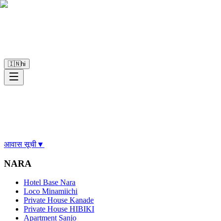
🇮🇳
hi
आवास सूची
▼
NARA
Hotel Base Nara
Loco Minamiichi
Private House Kanade
Private House HIBIKI
Apartment Sanjo