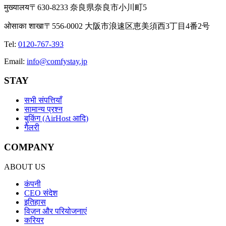
मुख्यालय
〒630-8233 奈良県奈良市小川町5
ओसाका शाखा
〒556-0002 大阪市浪速区恵美須西3丁目4番2号
Tel
:
0120-767-393
Email
:
info@comfystay.jp
STAY
सभी संपत्तियाँ
सामान्य प्रश्न
बुकिंग (AirHost आदि)
गैलरी
COMPANY
ABOUT US
कंपनी
CEO संदेश
इतिहास
विज़न और परियोजनाएं
करियर