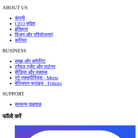
ABOUT US
कंपनी
CEO संदेश
इतिहास
विज़न और परियोजनाएं
करियर
BUSINESS
समूह और कॉर्पोरेट
ट्रैवल एजेंट और पार्टनर
मीडिया और वक्तव्य
स्टे एक्सपीरियंस · Meets
बेल्जियन फ्राइज़ · Frittoro
SUPPORT
सामान्य पूछताछ
फॉलो करें