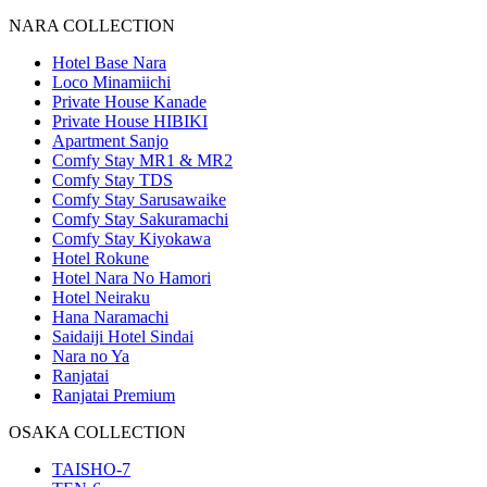
NARA COLLECTION
Hotel Base Nara
Loco Minamiichi
Private House Kanade
Private House HIBIKI
Apartment Sanjo
Comfy Stay MR1 & MR2
Comfy Stay TDS
Comfy Stay Sarusawaike
Comfy Stay Sakuramachi
Comfy Stay Kiyokawa
Hotel Rokune
Hotel Nara No Hamori
Hotel Neiraku
Hana Naramachi
Saidaiji Hotel Sindai
Nara no Ya
Ranjatai
Ranjatai Premium
OSAKA COLLECTION
TAISHO-7