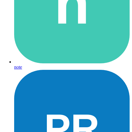
n
note
PR