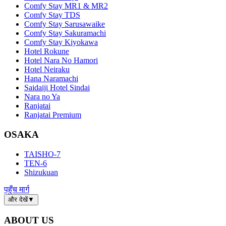
Comfy Stay MR1 & MR2
Comfy Stay TDS
Comfy Stay Sarusawaike
Comfy Stay Sakuramachi
Comfy Stay Kiyokawa
Hotel Rokune
Hotel Nara No Hamori
Hotel Neiraku
Hana Naramachi
Saidaiji Hotel Sindai
Nara no Ya
Ranjatai
Ranjatai Premium
OSAKA
TAISHO-7
TEN-6
Shizukuan
पहुँच मार्ग
और देखें
▼
ABOUT US