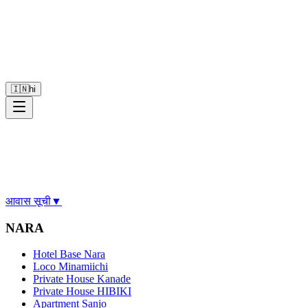
🇮🇳
hi
आवास सूची
▼
NARA
Hotel Base Nara
Loco Minamiichi
Private House Kanade
Private House HIBIKI
Apartment Sanjo