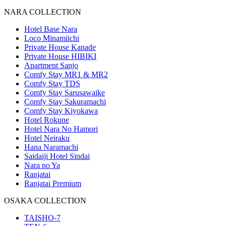
NARA COLLECTION
Hotel Base Nara
Loco Minamiichi
Private House Kanade
Private House HIBIKI
Apartment Sanjo
Comfy Stay MR1 & MR2
Comfy Stay TDS
Comfy Stay Sarusawaike
Comfy Stay Sakuramachi
Comfy Stay Kiyokawa
Hotel Rokune
Hotel Nara No Hamori
Hotel Neiraku
Hana Naramachi
Saidaiji Hotel Sindai
Nara no Ya
Ranjatai
Ranjatai Premium
OSAKA COLLECTION
TAISHO-7