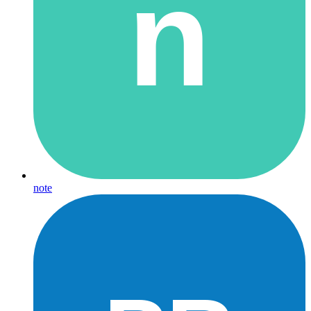
n
note