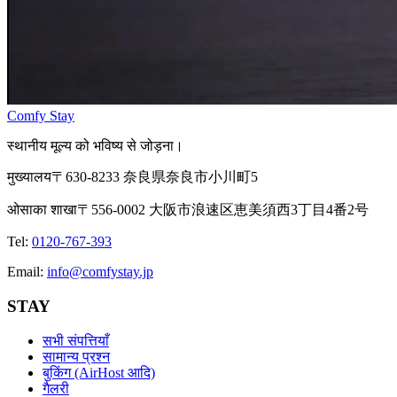
Comfy Stay
स्थानीय मूल्य को भविष्य से जोड़ना।
मुख्यालय
〒630-8233 奈良県奈良市小川町5
ओसाका शाखा
〒556-0002 大阪市浪速区恵美須西3丁目4番2号
Tel
:
0120-767-393
Email
:
info@comfystay.jp
STAY
सभी संपत्तियाँ
सामान्य प्रश्न
बुकिंग (AirHost आदि)
गैलरी