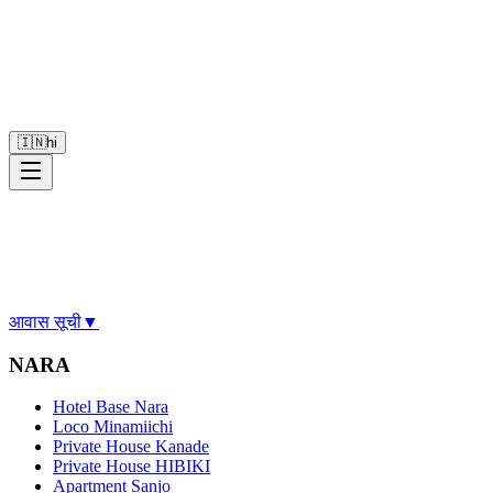
🇮🇳
hi
आवास सूची
▼
NARA
Hotel Base Nara
Loco Minamiichi
Private House Kanade
Private House HIBIKI
Apartment Sanjo