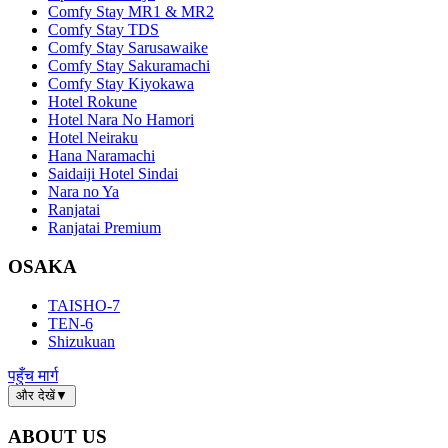
Comfy Stay MR1 & MR2
Comfy Stay TDS
Comfy Stay Sarusawaike
Comfy Stay Sakuramachi
Comfy Stay Kiyokawa
Hotel Rokune
Hotel Nara No Hamori
Hotel Neiraku
Hana Naramachi
Saidaiji Hotel Sindai
Nara no Ya
Ranjatai
Ranjatai Premium
OSAKA
TAISHO-7
TEN-6
Shizukuan
पहुँच मार्ग
और देखें
▼
ABOUT US