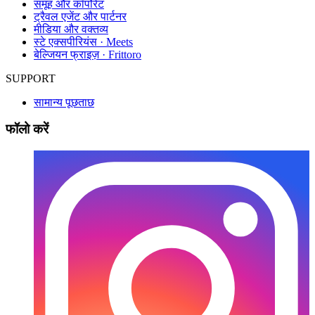
समूह और कॉर्पोरेट
ट्रैवल एजेंट और पार्टनर
मीडिया और वक्तव्य
स्टे एक्सपीरियंस · Meets
बेल्जियन फ्राइज़ · Frittoro
SUPPORT
सामान्य पूछताछ
फॉलो करें