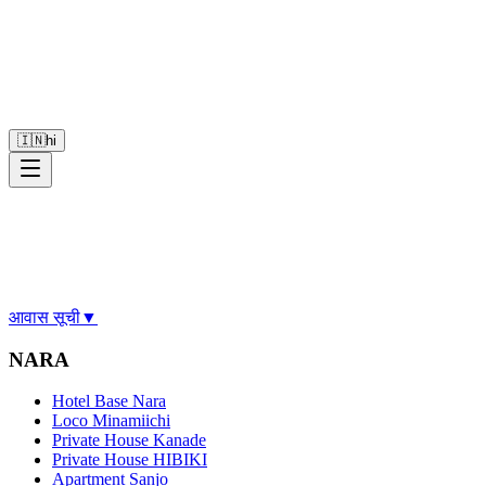
🇮🇳
hi
आवास सूची
▼
NARA
Hotel Base Nara
Loco Minamiichi
Private House Kanade
Private House HIBIKI
Apartment Sanjo