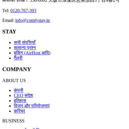
ओसाका शाखा
〒556-0002 大阪市浪速区恵美須西3丁目4番2号
Tel
:
0120-767-393
Email
:
info@comfystay.jp
STAY
सभी संपत्तियाँ
सामान्य प्रश्न
बुकिंग (AirHost आदि)
गैलरी
COMPANY
ABOUT US
कंपनी
CEO संदेश
इतिहास
विज़न और परियोजनाएं
करियर
BUSINESS