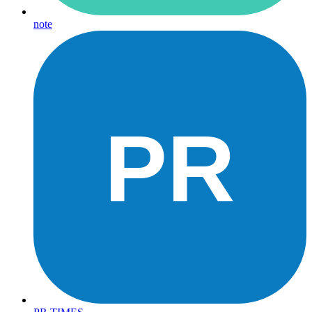
note
PR