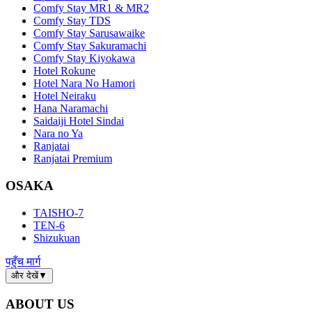
Comfy Stay MR1 & MR2
Comfy Stay TDS
Comfy Stay Sarusawaike
Comfy Stay Sakuramachi
Comfy Stay Kiyokawa
Hotel Rokune
Hotel Nara No Hamori
Hotel Neiraku
Hana Naramachi
Saidaiji Hotel Sindai
Nara no Ya
Ranjatai
Ranjatai Premium
OSAKA
TAISHO-7
TEN-6
Shizukuan
पहुँच मार्ग
और देखें
▼
ABOUT US