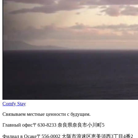
Comfy Stay
Связываем местные ценности с будущим.
Главный офис
〒630-8233 奈良県奈良市小川町5
Филиал в Осаке
〒556-0002 大阪市浪速区恵美須西3丁目4番2