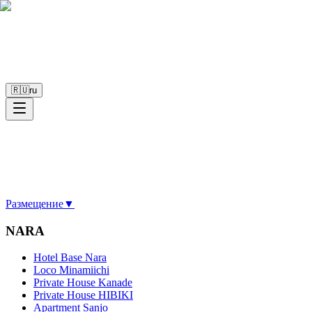
🇷🇺
ru
Размещение
▼
NARA
Hotel Base Nara
Loco Minamiichi
Private House Kanade
Private House HIBIKI
Apartment Sanjo