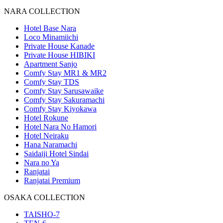
NARA COLLECTION
Hotel Base Nara
Loco Minamiichi
Private House Kanade
Private House HIBIKI
Apartment Sanjo
Comfy Stay MR1 & MR2
Comfy Stay TDS
Comfy Stay Sarusawaike
Comfy Stay Sakuramachi
Comfy Stay Kiyokawa
Hotel Rokune
Hotel Nara No Hamori
Hotel Neiraku
Hana Naramachi
Saidaiji Hotel Sindai
Nara no Ya
Ranjatai
Ranjatai Premium
OSAKA COLLECTION
TAISHO-7