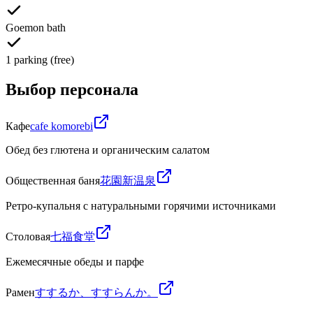
Goemon bath
1 parking (free)
Выбор персонала
Кафе
cafe komorebi
Обед без глютена и органическим салатом
Общественная баня
花園新温泉
Ретро-купальня с натуральными горячими источниками
Столовая
七福食堂
Ежемесячные обеды и парфе
Рамен
すするか、すすらんか。