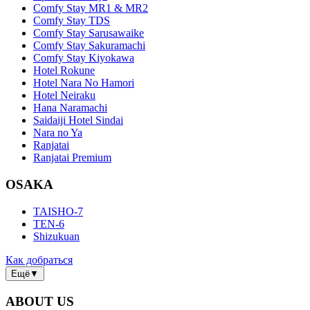
Comfy Stay MR1 & MR2
Comfy Stay TDS
Comfy Stay Sarusawaike
Comfy Stay Sakuramachi
Comfy Stay Kiyokawa
Hotel Rokune
Hotel Nara No Hamori
Hotel Neiraku
Hana Naramachi
Saidaiji Hotel Sindai
Nara no Ya
Ranjatai
Ranjatai Premium
OSAKA
TAISHO-7
TEN-6
Shizukuan
Как добраться
Ещё
▼
ABOUT US