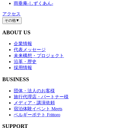
雨垂庵-しずくあん-
アクセス
その他
▼
ABOUT US
企業情報
代表メッセージ
未来構想・プロジェクト
沿革・歴史
採用情報
BUSINESS
団体・法人のお客様
旅行代理店・パートナー様
メディア・講演依頼
宿泊体験イベント Meets
ベルギーポテト Frittoro
SUPPORT