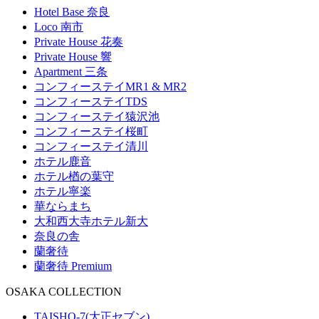
Hotel Base 奈良
Loco 南市
Private House 花奏
Private House 響
Apartment 三条
コンフィーステイMR1 & MR2
コンフィーステイTDS
コンフィーステイ猿沢池
コンフィーステイ桜町
コンフィーステイ清川
ホテル鹿音
ホテル楢の葉守
ホテル寧楽
華ならまち
大和西大寺ホテル新大
奈良の舎
蘭奢待
蘭奢待 Premium
OSAKA COLLECTION
TAISHO-7(大正セブン)