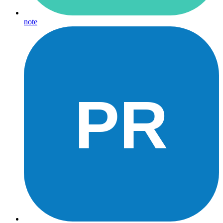
note
PR