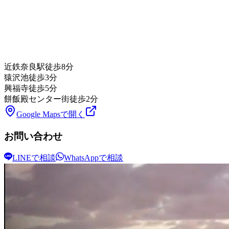
近鉄奈良駅
徒歩8分
猿沢池
徒歩3分
興福寺
徒歩5分
餅飯殿センター街
徒歩2分
Google Mapsで開く
お問い合わせ
LINEで相談
WhatsAppで相談