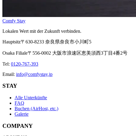
Comfy Stay
Lokalen Wert mit der Zukunft verbinden.
Hauptsitz
〒630-8233 奈良県奈良市小川町5
Osaka Filiale
〒556-0002 大阪市浪速区恵美須西3丁目4番2号
Tel
:
0120-767-393
Email
:
info@comfystay.jp
STAY
Alle Unterkünfte
FAQ
Buchen (AirHost, etc.)
Galerie
COMPANY