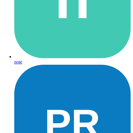
note
PR