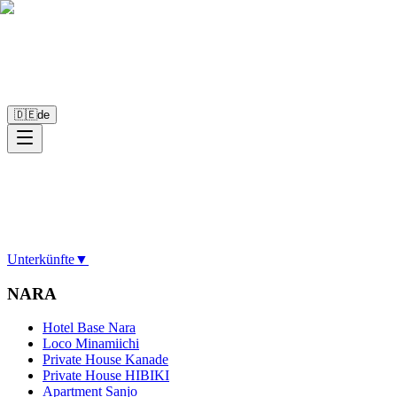
🇩🇪
de
Unterkünfte
▼
NARA
Hotel Base Nara
Loco Minamiichi
Private House Kanade
Private House HIBIKI
Apartment Sanjo