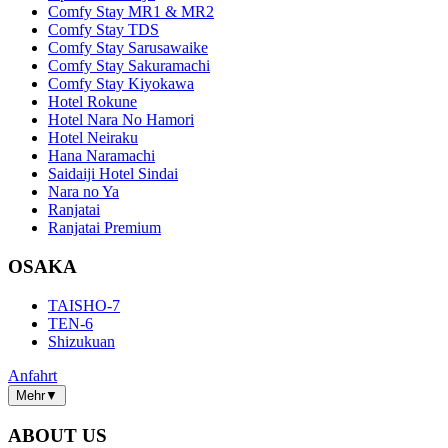
Comfy Stay MR1 & MR2
Comfy Stay TDS
Comfy Stay Sarusawaike
Comfy Stay Sakuramachi
Comfy Stay Kiyokawa
Hotel Rokune
Hotel Nara No Hamori
Hotel Neiraku
Hana Naramachi
Saidaiji Hotel Sindai
Nara no Ya
Ranjatai
Ranjatai Premium
OSAKA
TAISHO-7
TEN-6
Shizukuan
Anfahrt
Mehr
▼
ABOUT US