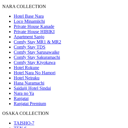
NARA COLLECTION
Hotel Base Nara
Loco Minamiichi
Private House Kanade
Private House HIBIKI
Apartment Sanjo
Comfy Stay MR1 & MR2
Comfy Stay TDS
Comfy Stay Sarusawaike
Comfy Stay Sakuramachi
Comfy Stay Kiyokawa
Hotel Rokune
Hotel Nara No Hamori
Hotel Neiraku
Hana Naramachi
Saidaiji Hotel Sindai
Nara no Ya
Ranjatai
Ranjatai Premium
OSAKA COLLECTION
TAISHO-7